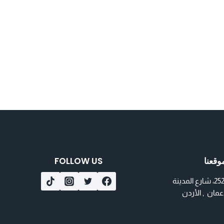
وقعنا
FOLLOW US
مجمع رقم 252، شارع المدينة
 عمان , الأردن