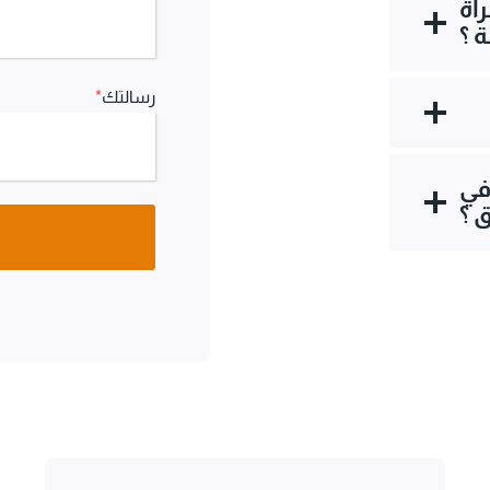
أة
 ؟
رسالتك
*
في
 ؟