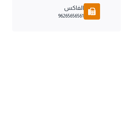
الفاكس
96265656561